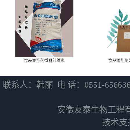
食品添加剂微晶纤维素
食品添加剂
联系人：韩丽 电 话：0551-6566
安徽友泰生物工程
技术支