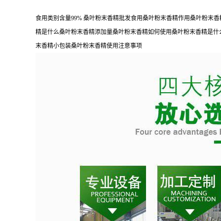
食用类别含量99% 桑叶粉末香精批发食用桑叶粉末香精作用桑叶粉
精是什么桑叶粉末香精添加量桑叶粉末香精如何使用桑叶粉末香精是什
末香精小包装桑叶粉末香精使用注意事项