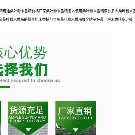
末香精用途桑叶粉末香精价格厂家桑叶粉末香精怎么使用桑叶粉末香精添加多少桑叶粉
么桑叶粉末香精的桑叶粉末香精与作用桑叶粉末香精哪个牌子好桑叶粉末香精多少钱