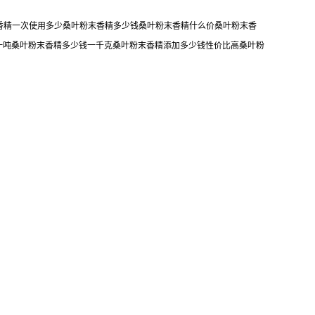
末香精一次使用多少桑叶粉末香精多少钱桑叶粉末香精什么价桑叶粉末香
一吨桑叶粉末香精多少钱一千克桑叶粉末香精添加多少钱性价比高桑叶粉