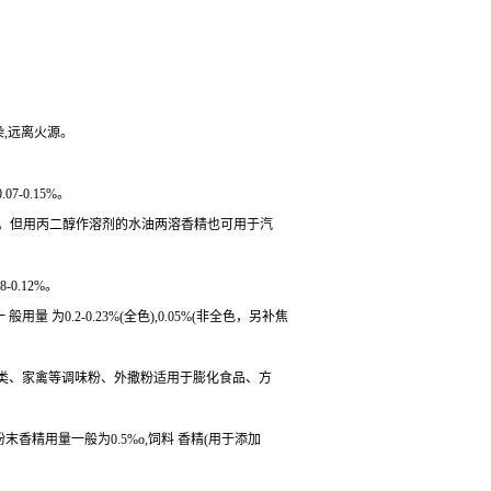
染,远离火源。
-0.15%。
左右。但用丙二醇作溶剂的水油两溶香精也可用于汽
0.12%。
为0.2-0.23%(全色),0.05%(非全色，另补焦
菜类、家禽等调味粉、外撒粉适用于膨化食品、方
粉末香精用量一般为0.5%o,饲料 香精(用于添加