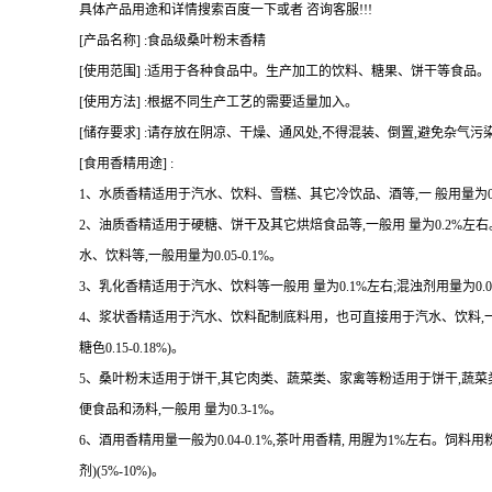
具体产品用途和详情搜索百度一下或者 咨询客服!!!
[产品名称] :食品级桑叶粉末香精
[使用范围] :适用于各种食品中。生产加工的饮料、糖果、饼干等食品。
[使用方法] :根据不同生产工艺的需要适量加入。
[储存要求] :请存放在阴凉、干燥、通风处,不得混装、倒置,避免杂气污
[食用香精用途] :
1、水质香精适用于汽水、饮料、雪糕、其它冷饮品、酒等,一 般用量为0.07
2、油质香精适用于硬糖、饼干及其它烘焙食品等,一般用 量为0.2%
水、饮料等,一般用量为0.05-0.1%。
3、乳化香精适用于汽水、饮料等一般用 量为0.1%左右;混浊剂用量为0.08-
4、浆状香精适用于汽水、饮料配制底料用，也可直接用于汽水、饮料,一 般用量 
糖色0.15-0.18%)。
5、桑叶粉末适用于饼干,其它肉类、蔬菜类、家禽等粉适用于饼干,蔬
便食品和汤料,一般用 量为0.3-1%。
6、酒用香精用量一般为0.04-0.1%,茶叶用香精, 用腥为1%左右。饲料用
剂)(5%-10%)。