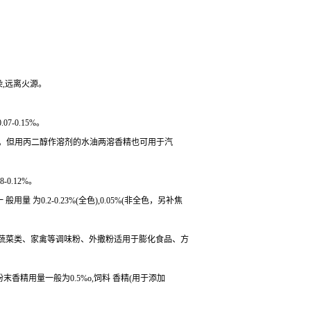
染,远离火源。
-0.15%。
左右。但用丙二醇作溶剂的水油两溶香精也可用于汽
0.12%。
为0.2-0.23%(全色),0.05%(非全色，另补焦
,蔬菜类、家禽等调味粉、外撒粉适用于膨化食品、方
粉末香精用量一般为0.5%o,饲料 香精(用于添加