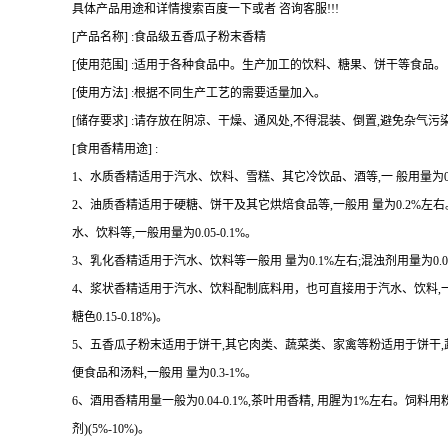
具体产品用途和详情搜索百度一下或者 咨询客服!!!
[产品名称] :食品级五香瓜子粉末香精
[使用范围] :适用于各种食品中。生产加工的饮料、糖果、饼干等食品。
[使用方法] :根据不同生产工艺的需要适量加入。
[储存要求] :请存放在阴凉、干燥、通风处,不得混装、倒置,避免杂气污
[食用香精用途] :
1、水质香精适用于汽水、饮料、雪糕、其它冷饮品、酒等,一 般用量为0.07
2、油质香精适用于硬糖、饼干及其它烘焙食品等,一般用 量为0.2%
水、饮料等,一般用量为0.05-0.1%。
3、乳化香精适用于汽水、饮料等一般用 量为0.1%左右;混浊剂用量为0.08-
4、浆状香精适用于汽水、饮料配制底料用，也可直接用于汽水、饮料,一 般用量 
糖色0.15-0.18%)。
5、五香瓜子粉末适用于饼干,其它肉类、蔬菜类、家禽等粉适用于饼干
便食品和汤料,一般用 量为0.3-1%。
6、酒用香精用量一般为0.04-0.1%,茶叶用香精, 用腥为1%左右。饲料用
剂)(5%-10%)。