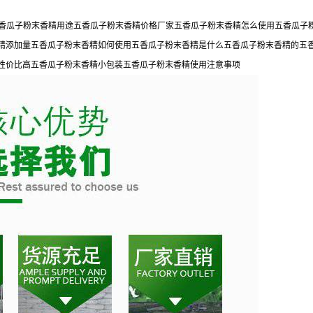
用五香瓜子粉末香精用途五香瓜子粉末香精价格厂家五香瓜子粉末香精怎么使用五香瓜
精添加量五香瓜子粉末香精如何使用五香瓜子粉末香精是什么五香瓜子粉末香精的五
性价比高五香瓜子粉末香精小包装五香瓜子粉末香精使用注意事项