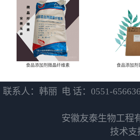
食品添加剂微晶纤维素
食品添加剂
联系人：韩丽 电 话：0551-6566
安徽友泰生物工程
技术支