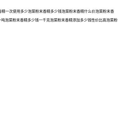
末香精一次使用多少泡菜粉末香精多少钱泡菜粉末香精什么价泡菜粉末香
一吨泡菜粉末香精多少钱一千克泡菜粉末香精添加多少钱性价比高泡菜粉