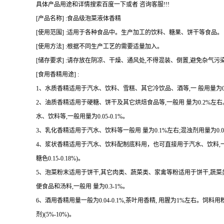
具体产品用途和详情搜索百度一下或者 咨询客服!!!
[产品名称] :食品级泡菜液体香精
[使用范围] :适用于各种食品中。生产加工的饮料、糖果、饼干等食品。
[使用方法] :根据不同生产工艺的需要适量加入。
[储存要求] :请存放在阴凉、干燥、通风处,不得混装、倒置,避免杂气污
[食用香精用途] :
1、水质香精适用于汽水、饮料、雪糕、其它冷饮品、酒等,一 般用量为0.07
2、油质香精适用于硬糖、饼干及其它烘焙食品等,一般用 量为0.2%
水、饮料等,一般用量为0.05-0.1%。
3、乳化香精适用于汽水、饮料等一般用 量为0.1%左右;混浊剂用量为0.08-
4、浆状香精适用于汽水、饮料配制底料用，也可直接用于汽水、饮料,一 般用量 
糖色0.15-0.18%)。
5、泡菜粉末适用于饼干,其它肉类、蔬菜类、家禽等粉适用于饼干,蔬
便食品和汤料,一般用 量为0.3-1%。
6、酒用香精用量一般为0.04-0.1%,茶叶用香精, 用腥为1%左右。饲料用
剂)(5%-10%)。