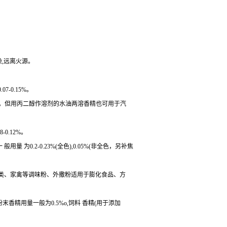
染,远离火源。
-0.15%。
左右。但用丙二醇作溶剂的水油两溶香精也可用于汽
0.12%。
为0.2-0.23%(全色),0.05%(非全色，另补焦
菜类、家禽等调味粉、外撒粉适用于膨化食品、方
粉末香精用量一般为0.5%o,饲料 香精(用于添加