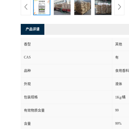
产品详请
香型
其他
CAS
有
品种
食用香料
外观
液体
包装规格
1Kg/桶
99
有效物质含量
99%
含量