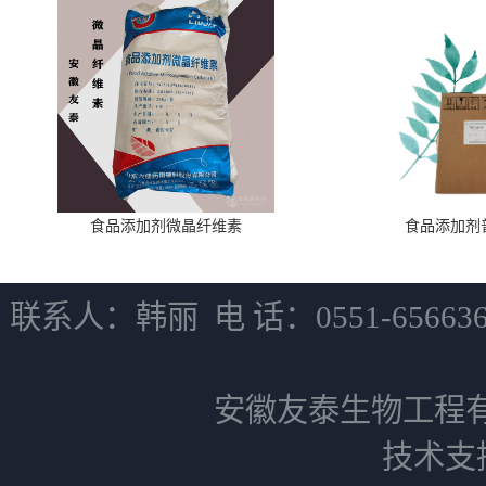
食品添加剂微晶纤维素
食品添加剂
联系人：韩丽 电 话：0551-6566
安徽友泰生物工程
技术支