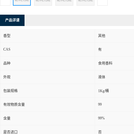
产品详请
香型
其他
CAS
有
品种
食用香料
外观
液体
包装规格
1Kg/桶
99
有效物质含量
99%
含量
是否进口
否