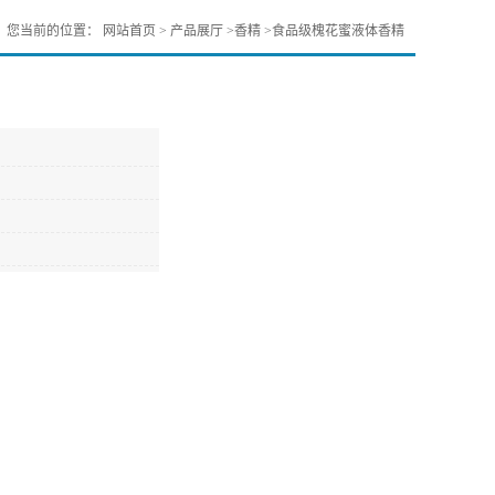
您当前的位置：
网站首页
>
产品展厅
>
香精
>
食品级槐花蜜液体香精