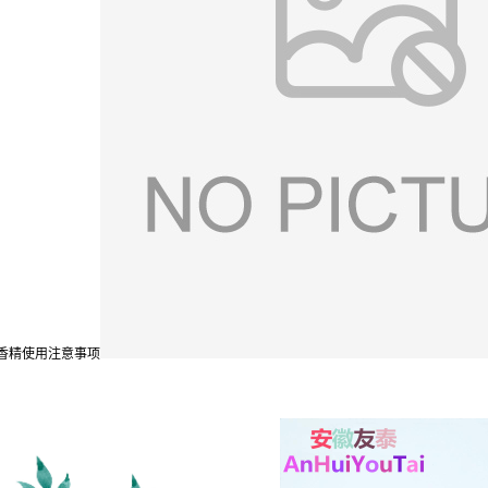
香精使用注意事项