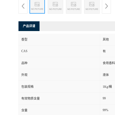
产品详请
香型
其他
CAS
有
品种
食用香料
外观
液体
包装规格
1Kg/桶
99
有效物质含量
99%
含量