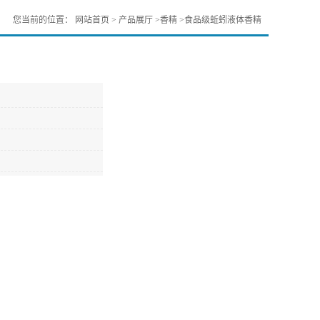
您当前的位置：
网站首页
>
产品展厅
>
香精
>
食品级蚯蚓液体香精