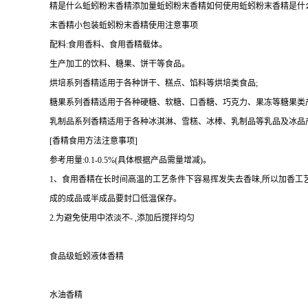
精是什么蚯蚓粉末香精添加量蚯蚓粉末香精如何使用蚯蚓粉末香精是什
末香精小包装蚯蚓粉末香精使用注意事项
配料:食用香料、食用香精载体。
生产加工的饮料、糖果、饼干等食品。
烘培系列香精适用于各种饼干、糕点、馅料等烘培类食品;
糖果系列香精适用于各种硬糖、软糖、口香糖、巧克力、果冻等糖果类产
乳制品系列香精适用于各种冰淇淋、雪糕、冰棒、乳制品等乳品及冰品产
[香精食用方法注意事项]
参考用量:0.1-0.5%(具体根据产品需量增减)。
1、食用香精在长时间高温的工艺条件下容易挥发失去香味,所以加香工
成的成品或半成品要封口低温保存。
2.为避免使用中浓淡不- ,添加后搅拌均匀
食品级蚯蚓液体香精
水油香精