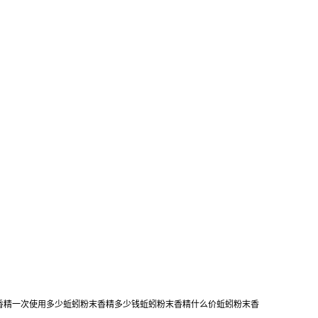
末香精一次使用多少蚯蚓粉末香精多少钱蚯蚓粉末香精什么价蚯蚓粉末香