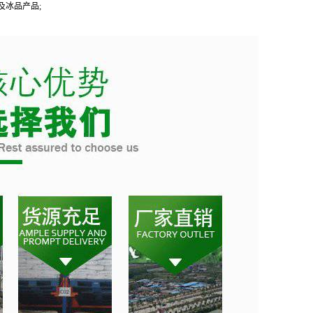
及冰品产品;