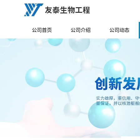
公司首页
公司介绍
公司动态