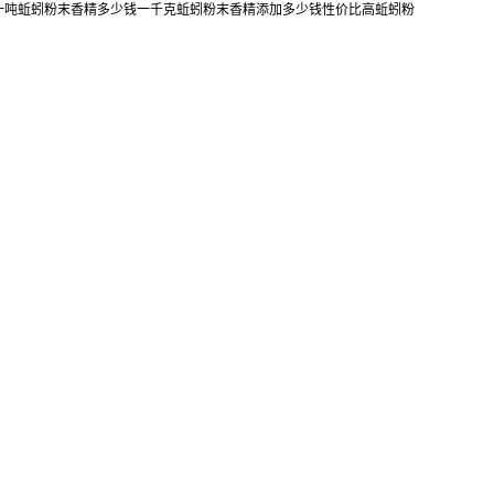
一吨蚯蚓粉末香精多少钱一千克蚯蚓粉末香精添加多少钱性价比高蚯蚓粉