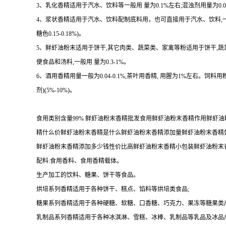
3、乳化香精适用于汽水、饮料等一般用 量为0.1%左右;混浊剂用量为0.08-
4、浆状香精适用于汽水、饮料配制底料用，也可直接用于汽水、饮料,一 般用量 
糖色0.15-0.18%)。
5、鲜虾油粉末适用于饼干,其它肉类、蔬菜类、家禽等粉适用于饼干,
便食品和汤料,一般用 量为0.3-1%。
6、酒用香精用量一般为0.04-0.1%,茶叶用香精, 用腥为1%左右。饲料用
剂)(5%-10%)。
食用类别含量99% 鲜虾油粉末香精批发食用鲜虾油粉末香精作用鲜
精什么价鲜虾油粉末香精是什么鲜虾油粉末香精添加量鲜虾油粉末香精
鲜虾油粉末香精添加多少钱性价比高鲜虾油粉末香精小包装鲜虾油粉末
配料:食用香料、食用香精载体。
生产加工的饮料、糖果、饼干等食品。
烘培系列香精适用于各种饼干、糕点、馅料等烘培类食品;
糖果系列香精适用于各种硬糖、软糖、口香糖、巧克力、果冻等糖果类产
乳制品系列香精适用于各种冰淇淋、雪糕、冰棒、乳制品等乳品及冰品产