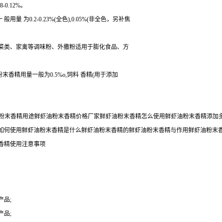
0.12%。
为0.2-0.23%(全色),0.05%(非全色，另补焦
蔬菜类、家禽等调味粉、外撒粉适用于膨化食品、方
粉末香精用量一般为0.5%o,饲料 香精(用于添加
虾油粉末香精用途鲜虾油粉末香精价格厂家鲜虾油粉末香精怎么使用鲜虾油粉末香精添
如何使用鲜虾油粉末香精是什么鲜虾油粉末香精的鲜虾油粉末香精与作用鲜虾油粉末
香精使用注意事项
品;
品;