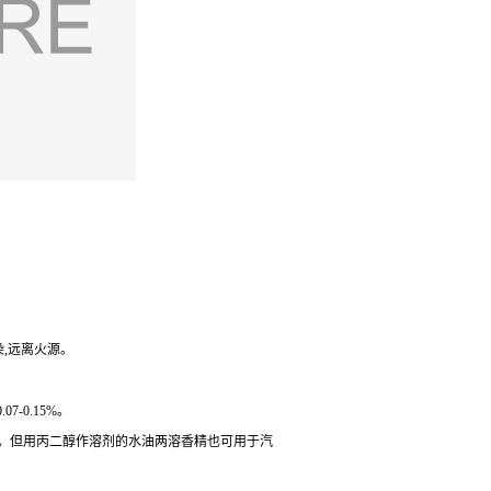
染,远离火源。
-0.15%。
左右。但用丙二醇作溶剂的水油两溶香精也可用于汽