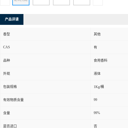
产品详请
香型
其他
CAS
有
品种
食用香料
外观
液体
包装规格
1Kg/桶
99
有效物质含量
99%
含量
是否进口
否