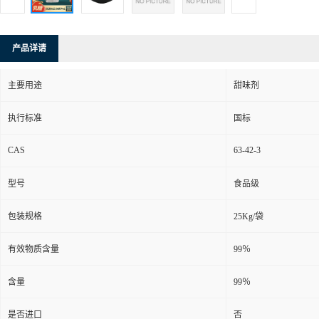
产品详请
主要用途
甜味剂
执行标准
国标
CAS
63-42-3
型号
食品级
包装规格
25Kg/袋
有效物质含量
99％
含量
99％
是否进口
否