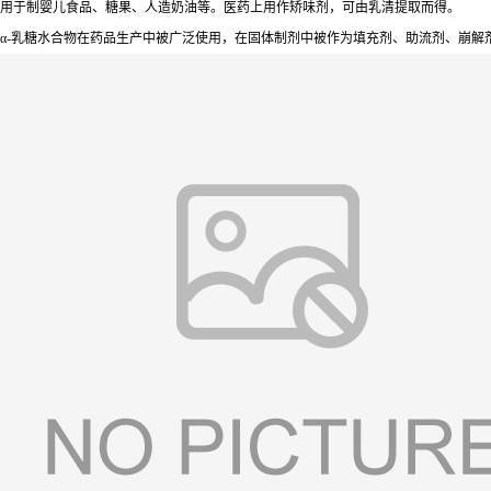
用于制婴儿食品、糖果、人造奶油等。医药上用作矫味剂，可由乳清提取而得。
α-乳糖水合物在药品生产中被广泛使用，在固体制剂中被作为填充剂、助流剂、崩解