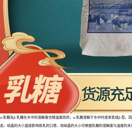
α-乳糖及β-乳糖在水中的溶解度也随温度而异。α-乳糖溶解于水中时逐渐变成β-型
态，结晶的大小直接影响炼乳的口感，而结晶的大小可根据乳糖的溶解度与温度的关