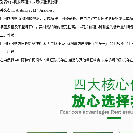
别名:L()-树胶醛糖; L()-阿戊糖;果胶糖
英文名: L-Arabinose ; L( )-Arabinosc
L-阿拉伯糖,又称树胶醛糖、果胶糖;是一种戊醛糖。在自然界中L-阿拉伯糖很少以单
细菌多糖及某些糖苷中。其对热和酸的稳定性高。L-阿拉伯糖, -种新型的低热量甜
二、性状
L-阿拉伯糖为白色结晶性粉末,无气味,有甜味(甜度为蔗糖的50%左右) , 溶于水,不
三、用途
在自然界中L-阿拉伯糖很少以单糖形式存在,通常与其他单糖结合,以杂多糖的形式