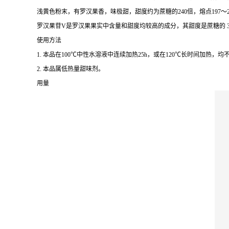
浅黄色粉末，有罗汉果香，味极甜，甜度约为蔗糖的240倍，熔点197
罗汉果苷V是罗汉果果实中含量和甜度均较高的成分，其甜度是蔗糖的 
使用方法
1. 本品在100℃中性水溶液中连续加热25h，或在120℃长时间加热
2. 本品属低热量甜味剂。
用量