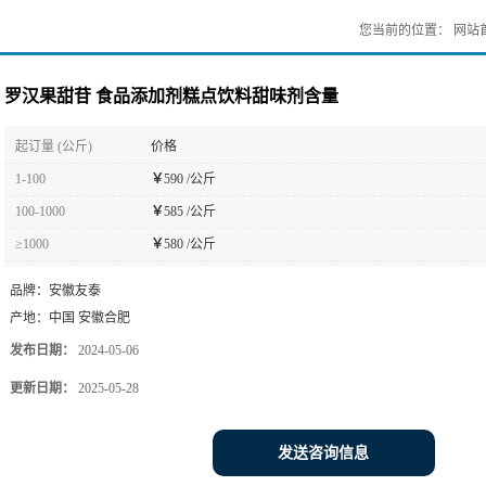
您当前的位置：
网站
罗汉果甜苷 食品添加剂糕点饮料甜味剂含量
起订量 (公斤)
价格
1-100
￥
590 /公斤
100-1000
￥
585 /公斤
≥1000
￥
580 /公斤
品牌：
安徽友泰
产地：
中国 安徽合肥
发布日期：
2024-05-06
更新日期：
2025-05-28
发送咨询信息