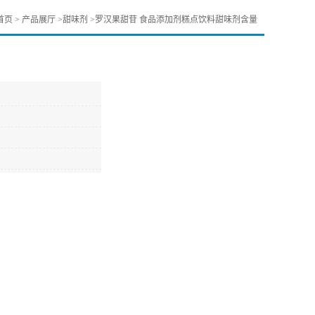
首页
>
产品展厅
>
甜味剂
>
罗汉果甜苷 食品添加剂糕点饮料甜味剂含量