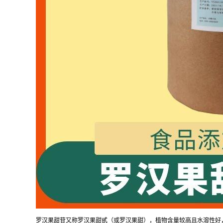
罗汉果甜苷又称罗汉果甜甙（或罗汉果甜），植物含量较高且水溶性好，