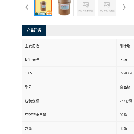
产品详请
主要用途
甜味剂
执行标准
国标
CAS
89590-98
型号
食品级
包装规格
25Kg/袋
有效物质含量
99％
含量
99％