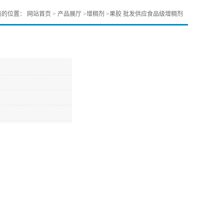
前的位置：
网站首页
>
产品展厅
>
增稠剂
>
果胶 批发供应食品级增稠剂