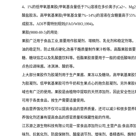
4、1%的低甲氧基果胶(甲氧基含量低于7%)溶液在多价离子(Ca2+、Mg2+
酸盐胶冻。高甲氧基果胶(甲氧基含量7%~14%)的溶液在含糖量高于55%、p
成胶冻。ADI不需特别规则(FAO/WHO,1994)。
果胶(9000-69-5)的用处:
果胶广泛用于食品工业,首要用作胶凝剂、增稠剂、乳化剂和稳定剂等。
油的稳定剂，防止糕点硬化,改善干酪质量制作果汁粉等。高酯果胶首
糖、糖块馅芯以及乳酸菌饮料等。低酯果胶首要用于一般的或低酸味的
点色拉调味酱。冰淇淋、酸奶等。
上大部分果胶作为胶凝剂用于生产果酱、果冻以及糖块。高甲氧基果胶
为胶凝剂。低甲氧基果胶可作牛奶和生果点心的抱负胶凝剂。另外果胶
域也有广泛的使用。果胶是由植物中提取的天然添加剂，因此安全性比较高。AD
可用于各类食品，按生产需要适量使用。
食品营养强化剂不仅可以提高食品的营养质量，还可以减少和很多营养缺
养强化剂还兼有提高食品的感官质量和保藏性能的作用。
江苏源之源生物科技有限公司是一家食品添加剂公司,主营产品:食品添
味剂、抗氧化剂、防腐保鲜剂、酸度调节剂、增味剂、香精香料、酶制