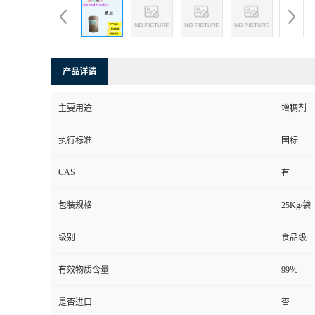
产品详请
主要用途
增稠剂
执行标准
国标
CAS
有
包装规格
25Kg/袋
级别
食品级
有效物质含量
99％
是否进口
否