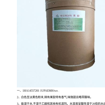
一、1HA14557201 1UPAEMH/wo .
2、白色至淡黄色粉末,稍有果胶特有香气,味微甜且略带酸味。
3、能溶于水,不溶于乙醇和其他有机溶剂。水溶液呈酸性溶于20倍的水