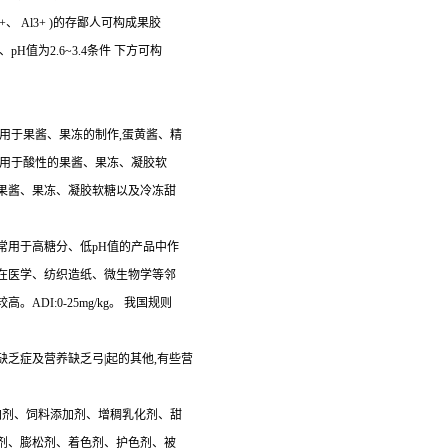
、 Al3+ )的存鄙人可构成果胶
H值为2.6~3.4条件 下方可构
用于果酱、果冻的制作,蛋黄酱、精
要用于酸性的果酱、果冻、凝胶软
果酱、果冻、凝胶软糖以及冷冻甜
常用于高糖分、低pH值的产品中作
在医学、纺织造纸、微生物学等邻
I:0-25mg/kg。 我国规则
乏症及营养缺乏弓|起的其他,有些营
加剂、饲料添加剂、增稠乳化剂、甜
剂、膨松剂、着色剂、护色剂、被