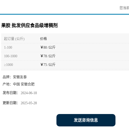
您当
果胶 批发供应食品级增稠剂
起订量 (公斤)
价格
1-100
￥
80 /公斤
100-1000
￥
78 /公斤
≥1000
￥
75 /公斤
品牌：
安徽友泰
产地：
中国 安徽合肥
发布日期：
2024-06-18
更新日期：
2025-05-28
发送咨询信息