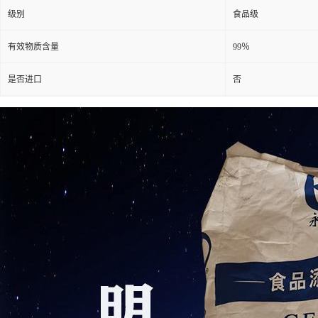
级别
食品级
有效物质含量
99％
是否进口
否