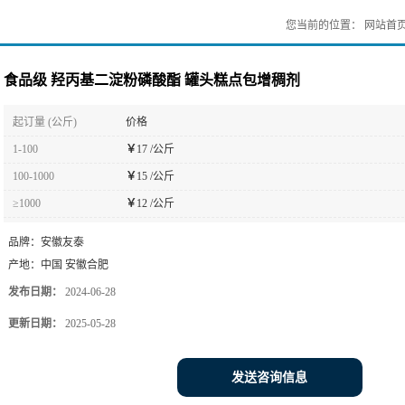
您当前的位置：
网站首
食品级 羟丙基二淀粉磷酸酯 罐头糕点包增稠剂
起订量 (公斤)
价格
1-100
￥
17 /公斤
100-1000
￥
15 /公斤
≥1000
￥
12 /公斤
品牌：
安徽友泰
产地：
中国 安徽合肥
发布日期：
2024-06-28
更新日期：
2025-05-28
发送咨询信息