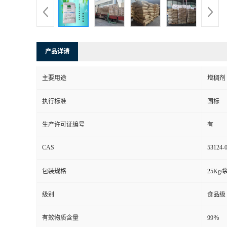
产品详请
主要用途
增稠剂
执行标准
国标
生产许可证编号
有
CAS
53124-
包装规格
25Kg/
级别
食品级
有效物质含量
99％