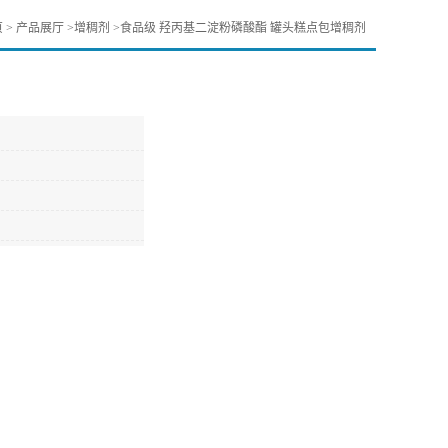
页
>
产品展厅
>
增稠剂
>
食品级 羟丙基二淀粉磷酸酯 罐头糕点包增稠剂