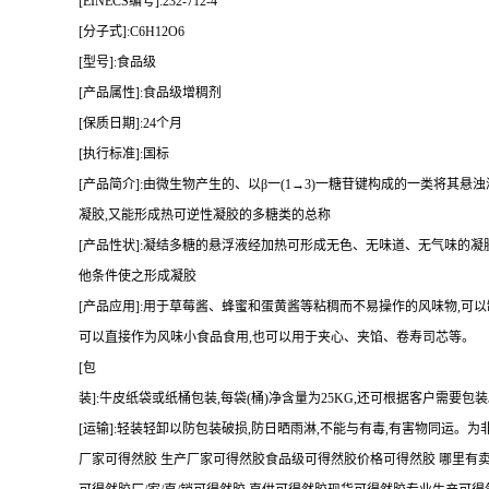
[EINECS编号]:232-712-4
[分子式]:C6H12O6
[型号]:食品级
[产品属性]:食品级增稠剂
[保质日期]:24个月
[执行标准]:国标
[产品简介]:由微生物产生的、以β一(1→3)一糖苷键构成的一类将其
凝胶,又能形成热可逆性凝胶的多糖类的总称
[产品性状]:凝结多糖的悬浮液经加热可形成无色、无味道、无气味的凝胶
他条件使之形成凝胶
[产品应用]:用于草莓酱、蜂蜜和蛋黄酱等粘稠而不易操作的风味物,可
可以直接作为风味小食品食用,也可以用于夹心、夹馅、卷寿司芯等。
[包
装]:牛皮纸袋或纸桶包装,每袋(桶)净含量为25KG,还可根据客户需要包
[运输]:轻装轻卸以防包装破损,防日晒雨淋,不能与有毒,有害物同运。
厂家可得然胶 生产厂家可得然胶食品级可得然胶价格可得然胶 哪里有