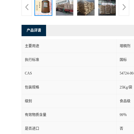
产品详请
主要用途
增稠剂
执行标准
国标
CAS
54724-00
包装规格
25Kg/袋
级别
食品级
有效物质含量
99％
是否进口
否