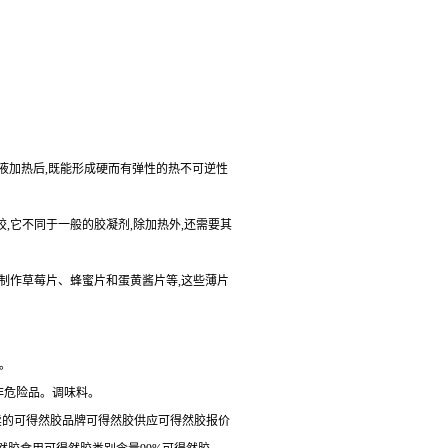
悬浊液加热后,既能形成硬而有弹性的热不可逆性
,它不同于一般的胶凝剂,除加热外,还需要其
以制作草莓片、蜂蜜片和蛋黄酱片等,这些薄片
装。
为非危险品。调味料。
卖的可得然胶品牌可得然胶供应可得然胶报价