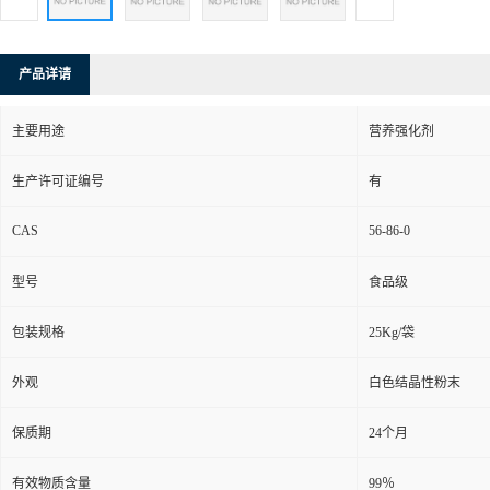
产品详请
主要用途
营养强化剂
生产许可证编号
有
CAS
56-86-0
型号
食品级
包装规格
25Kg/袋
外观
白色结晶性粉末
保质期
24个月
有效物质含量
99％