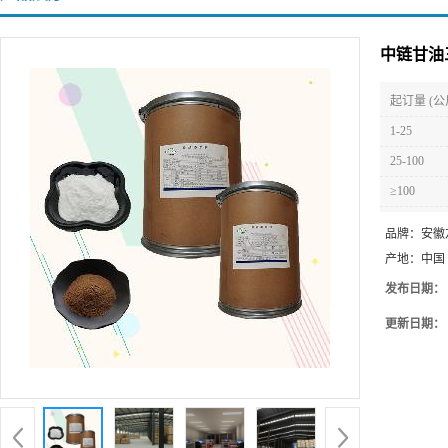
中链甘油
起订量 (公
1-25
25-100
≥100
品牌：
安徽
产地：
中国
发布日期：
更新日期：