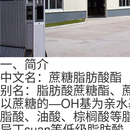
一、简介
中文名：蔗糖脂肪酸酯
别名：脂肪酸蔗糖酯、蔗
以蔗糖的—OH基为亲
脂酸、油酸、棕榈酸等脂
异丁suan等低级脂肪