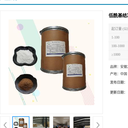
低酰基结
起订量 (公
1-100
100-1000
≥1000
品牌：
安徽
产地：
中国
发布日期：
更新日期：