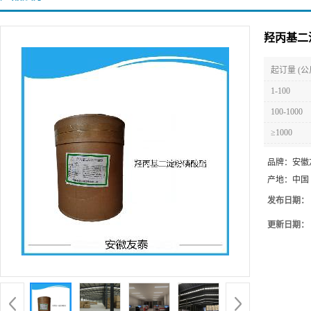
羟丙基二
起订量 (公
1-100
100-1000
≥1000
品牌：
安徽
产地：
中国
发布日期：
更新日期：