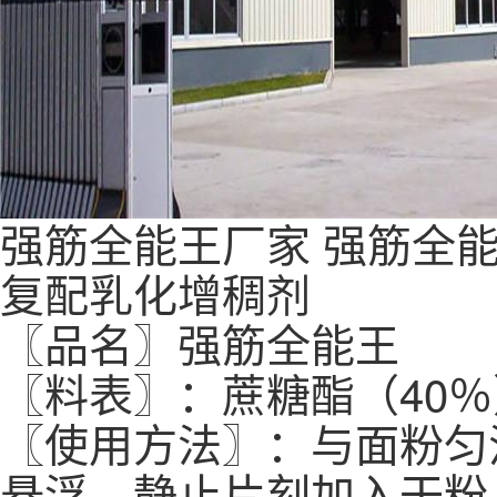
强筋全能王
厂家
强筋全
复配乳化增稠剂
〖品名〗强筋全能王
〖料表〗：蔗糖酯（40
〖使用方法〗：与面粉匀
悬浮，静止片刻加入干粉