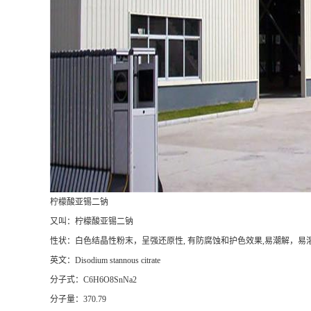
柠檬酸亚锡二钠
又叫：柠檬酸亚锡二钠
性状：白色结晶性粉末，呈强还原性, 有防腐蚀和护色效果,易潮解，易
英文：Disodium stannous citrate
分子式：C6H6O8SnNa2
分子量：370.79