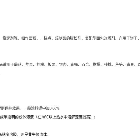
剂、稳定剂等。如作面粉、、糕点、焙制品的膨松剂，复配型面包改质剂。亦用于饼干
-1996)，本品适用于蘑菇、苹果、柠檬、板栗、银杏、青梅、百合、柑橘、核桃、芦笋、
。
起到保护效果。一般涂料罐中加0.06%
水成半透明的胶体溶液（在70℃以上热水中溶解速度提高）；
高粘度溶胶，则呈非牛顿流体。