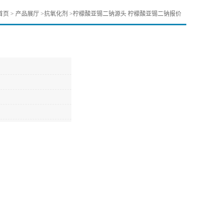
首页
>
产品展厅
>
抗氧化剂
>
柠檬酸亚锡二钠源头 柠檬酸亚锡二钠报价