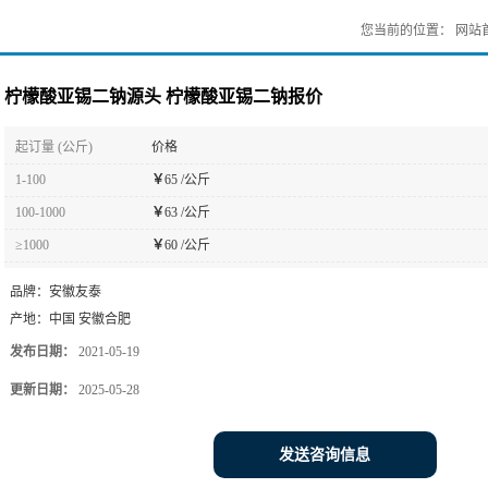
您当前的位置：
网站
柠檬酸亚锡二钠源头 柠檬酸亚锡二钠报价
起订量 (公斤)
价格
1-100
￥
65 /公斤
100-1000
￥
63 /公斤
≥1000
￥
60 /公斤
品牌：
安徽友泰
产地：
中国 安徽合肥
发布日期：
2021-05-19
更新日期：
2025-05-28
发送咨询信息