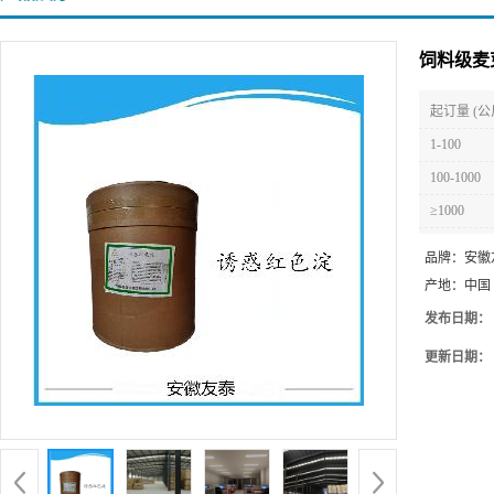
饲料级麦
起订量 (公
1-100
100-1000
≥1000
品牌：
安徽
产地：
中国
发布日期：
更新日期：