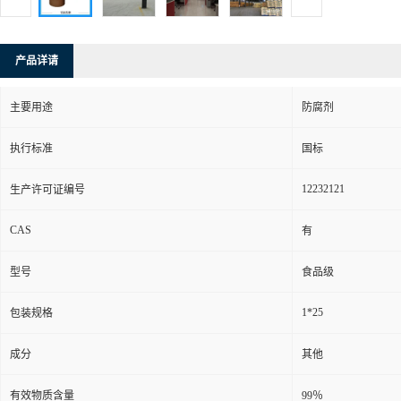
产品详请
主要用途
防腐剂
执行标准
国标
12232121
生产许可证编号
CAS
有
型号
食品级
1*25
包装规格
成分
其他
有效物质含量
99％