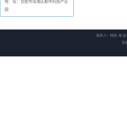
地 址：合肥市瑶海区都市科技产业
园
联系人：韩丽 电 话：0
安