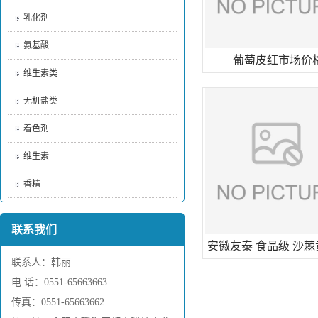
乳化剂
氨基酸
葡萄皮红市场价
维生素类
无机盐类
着色剂
维生素
香精
联系我们
安徽友泰 食品级 沙
联系人：韩丽
沙棘黄 着色剂沙
电 话：0551-65663663
传真：0551-65663662