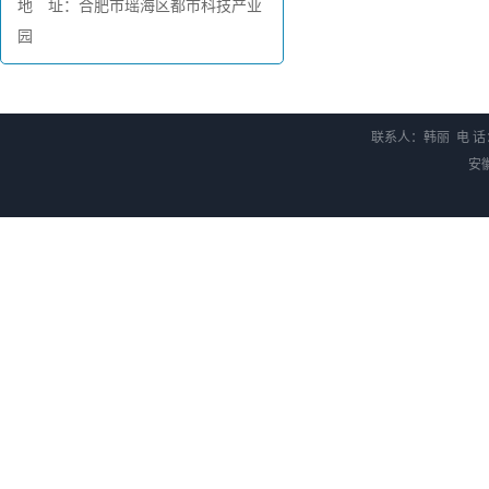
地 址：合肥市瑶海区都市科技产业
园
联系人：韩丽 电 话：0
安