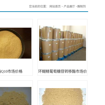
您当前的位置：
网站首页
>
产品展厅
>
酶制剂
Q10市场价格
环糊精葡萄糖苷转移酶市场价
格