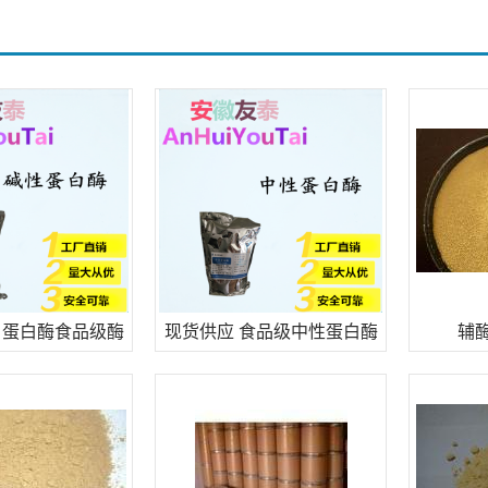
 蛋白酶食品级酶
现货供应 食品级中性蛋白酶
辅酶
用1千克/袋现货
食用酶制剂 沙雷肽酶