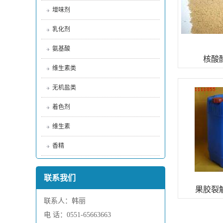
增味剂
乳化剂
氨基酸
核酸
维生素类
无机盐类
着色剂
维生素
香精
联系我们
果胶裂
联系人：韩丽
电 话：0551-65663663