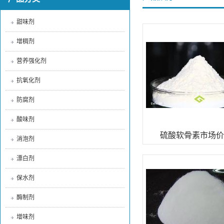
甜味剂
增稠剂
营养强化剂
抗氧化剂
防腐剂
酸味剂
硫酸软骨素市场价
消泡剂
漂白剂
保水剂
酶制剂
增味剂