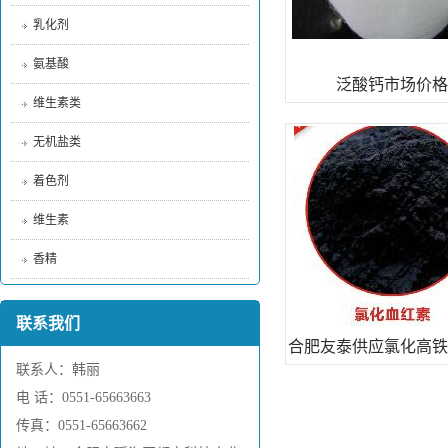
乳化剂
氨基酸
泛酸钙市场价格
维生素类
无机盐类
着色剂
维生素
香精
联系我们
合肥友泰供应氯化高铁
联系人：韩丽
作用与功效
电 话：0551-65663663
传真：0551-65663662