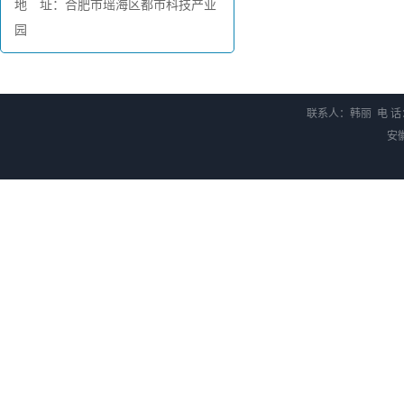
地 址：合肥市瑶海区都市科技产业
园
联系人：韩丽 电 话：0
安