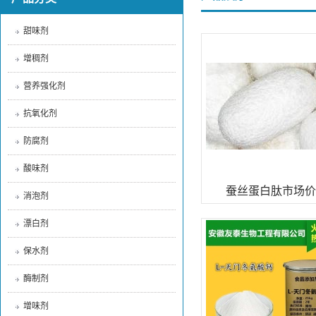
甜味剂
增稠剂
营养强化剂
抗氧化剂
防腐剂
酸味剂
蚕丝蛋白肽市场价
消泡剂
漂白剂
保水剂
酶制剂
增味剂