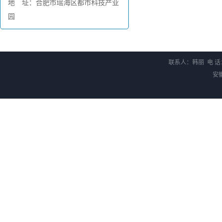
地 址：合肥市瑶海区都市科技产业
园
联系人：韩丽 电 话：0
安