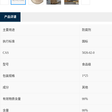
产品详请
主要用途
防腐剂
执行标准
国标
CAS
5026-62-0
型号
食品级
1*25
包装规格
成分
其他
有效物质含量
99％
含量
99％