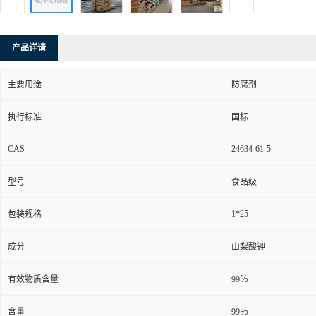
产品详请
主要用途
防腐剂
执行标准
国标
CAS
24634-61-5
型号
食品级
1*25
包装规格
成分
山梨酸钾
有效物质含量
99％
含量
99％