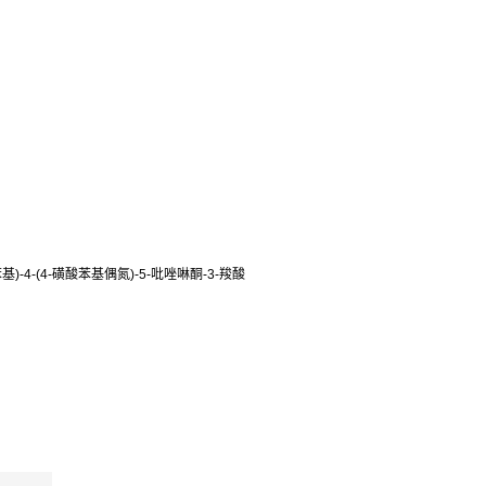
4-(4-磺酸苯基偶氮)-5-吡唑啉酮-3-羧酸