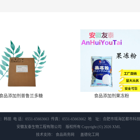
食品添加剂普鲁兰多糖
食品添加剂果冻粉
韩丽 电 话：0551-65663663 传真：0551-65663662 地 址：合肥市瑶海区都市
安徽友泰生物工程有限公司
版权所有 Copyright (©) 2026
XML
技术支持：
食品商务网
盖德化工网