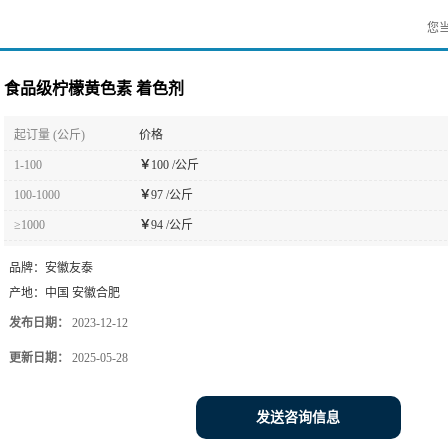
您
食品级柠檬黄色素 着色剂
起订量 (公斤)
价格
1-100
￥
100 /公斤
100-1000
￥
97 /公斤
≥1000
￥
94 /公斤
品牌：
安徽友泰
产地：
中国 安徽合肥
发布日期：
2023-12-12
更新日期：
2025-05-28
发送咨询信息