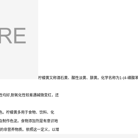
柠檬黄又称酒石黄、酸性淡黄、肼黄。化学名称为1-(4-磺酸苯基)-
性均好,耐氧化性较差遇碱微变红，还
色。柠檬黄多用于食物、饮料、化
及制作色淀。食物添加剂是有意识地
质的非营养物质。依照这一定义，以增