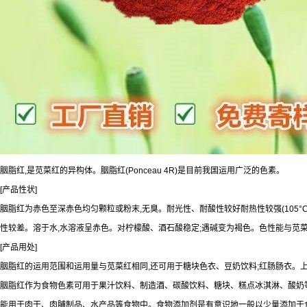
胭脂红,是苋菜红的异构体。胭脂红(Ponceau 4R)是目前我国运用广泛的色素。
[产品性状]
胭脂红为赤色至深赤色均匀颗粒或粉末,无臭。耐光性、耐酸性较好耐热性较强(105°C
性较差。溶于水,水溶液呈赤色。对柠檬酸、酒石酸稳定;遇碱变为褐色。色性能与苋
[产品用处]
胭脂红的运用范围和运用量与苋菜红相同,还可用于糖块色衣、豆奶饮料;红肠肠衣。
胭脂红作为食物色素可用于果汁饮料、制造酒、碳酸饮料、糖块、糕点冰淇淋、酸奶
能用于肉干、肉脯制品、水产品等食物中。食物添加剂是有意识地一般以少量添加于