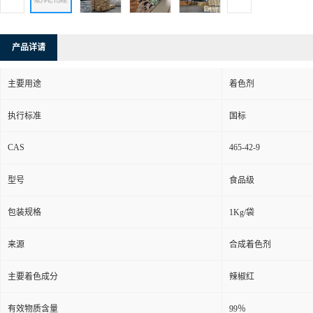
产品详请
主要用途
着色剂
执行标准
国标
CAS
465-42-9
型号
食品级
包装规格
1Kg/袋
来源
合成着色剂
主要着色成分
辣椒红
有效物质含量
99％