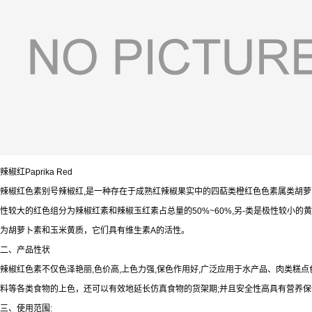
辣椒红Paprika Red
辣椒红色素别号辣椒红,是一种存在于成熟红辣椒果实中的四萜类橙红色色素属类胡
性较大的红色组分为辣椒红素和辣椒玉红素占总量的50%~60%,另-类是极性较小的黄
为胡萝卜素和玉米黄质，它们具有维生素A的活性。
二、产品性状
辣椒红色素不仅色泽艳丽,色价高,上色力强,保色作用好,广泛应用于水产品、肉类糕
料等各类食物的上色，还可以有效地延长仿真食物的货架期;并且安全性高具有营养保
三、使用范围: