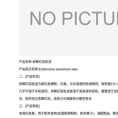
产品名称:赤藓红铝色淀
产品英文名称:Erythrosine aluminium lake
二、[产品性状]
赤藓红铝色淀为紫红色细粉。无臭。与水溶液的色调相同。真密度0.9~2.5g/cm
几乎不溶于水和溶剂。赤藓红铝色淀易溶于食盐液并染色。缓慢溶于含
光、耐热性比赤藓红好。染色力与细度和分散性有关
三、[产品用处]
食用红色素。用于粉末食物(如蛋糕预制粉、粉末果汁)、油脂制品、糕