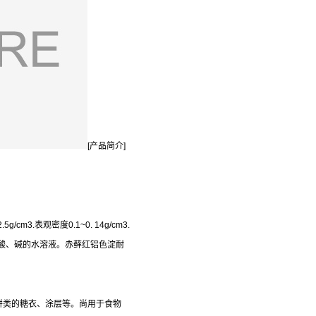
[产品简介]
3.表观密度0.1~0. 14g/cm3.
酸、碱的水溶液。赤藓红铝色淀耐
饼类的糖衣、涂层等。尚用于食物