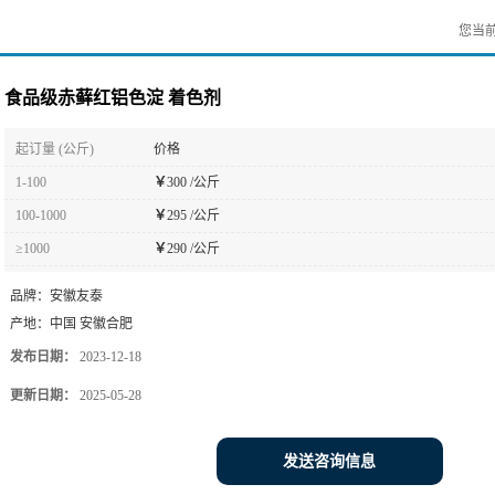
您当
食品级赤藓红铝色淀 着色剂
起订量 (公斤)
价格
1-100
￥
300 /公斤
100-1000
￥
295 /公斤
≥1000
￥
290 /公斤
品牌：
安徽友泰
产地：
中国 安徽合肥
发布日期：
2023-12-18
更新日期：
2025-05-28
发送咨询信息