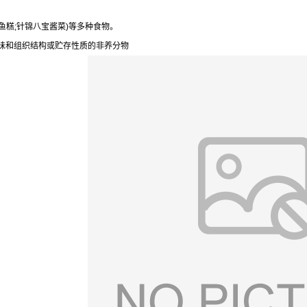
鱼糕;针锦八宝酱菜)等多种食物。
味和组织结构或贮存性质的非养分物