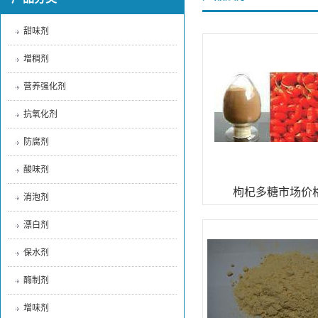
甜味剂
增稠剂
营养强化剂
抗氧化剂
防腐剂
酸味剂
枸杞多糖市场价
消泡剂
漂白剂
保水剂
酶制剂
增味剂