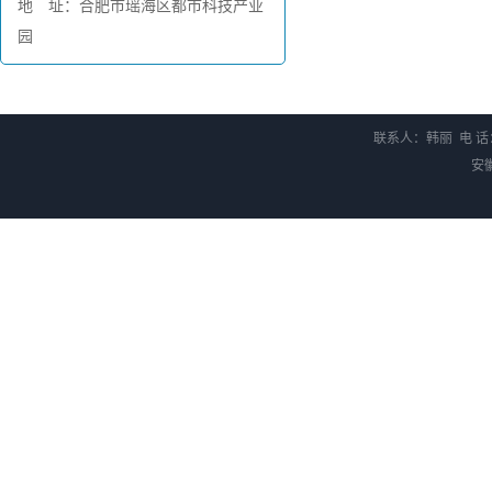
地 址：合肥市瑶海区都市科技产业
园
联系人：韩丽 电 话：0
安